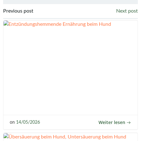
Post
Post
Previous post
Next post
navigation
navigation
Weiter lesen
on
14/05/2026