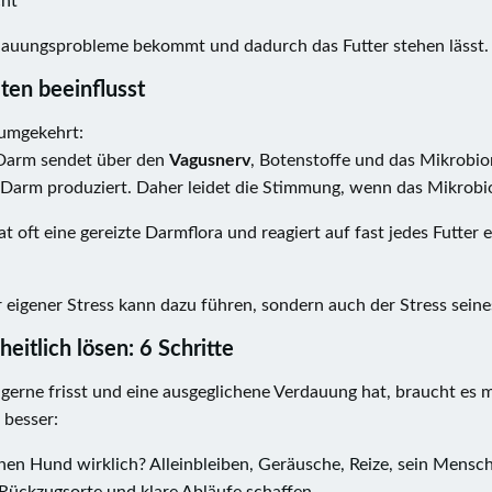
cht
rdauungsprobleme bekommt und dadurch das Futter stehen lässt.
ten beeinflusst
umgekehrt:
Darm sendet über den
Vagusnerv
, Botenstoffe und das Mikrobio
 Darm produziert. Daher leidet die Stimmung, wenn das Mikrobi
hat oft eine gereizte Darmflora und reagiert auf fast jedes Futte
r eigener Stress kann dazu führen, sondern auch der Stress sei
itlich lösen: 6 Schritte
erne frisst und eine ausgeglichene Verdauung hat, braucht es meh
 besser:
nen Hund wirklich? Alleinbleiben, Geräusche, Reize, sein Mensc