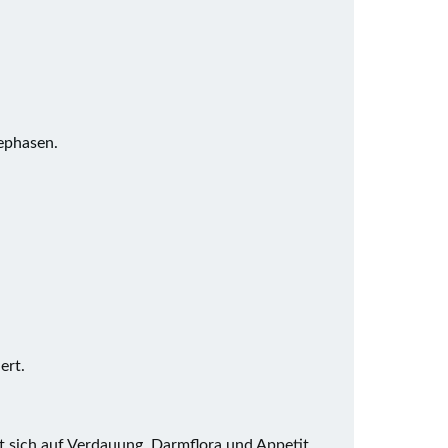
ephasen.
ert.
t sich auf Verdauung, Darmflora und Appetit