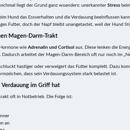
anchmal liegt der Grund ganz woanders: unerkannter
Stress
beim
 beim Hund das Essverhalten und die Verdauung beeinflussen kann
es Futter, doch der Napf bleibt unangetastet, weil der Hund Str
inen Magen-Darm-Trakt
s Hormone wie
Adrenalin und Cortisol
aus. Diese lenken die Energ
. Dadurch arbeitet der Magen-Darm-Bereich oft nur noch im „No
 schluckt hastiger oder verweigert das Futter komplett. Dazu 
rmzeichen, dass sein Verdauungssystem stark belastet ist.
Verdauung im Griff hat
akt oft in Notbetrieb. Die Folge ist:
ünner
en an