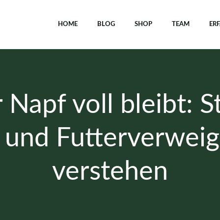
HOME
BLOG
SHOP
TEAM
ER
Napf voll bleibt: S
und Futterverwei
verstehen