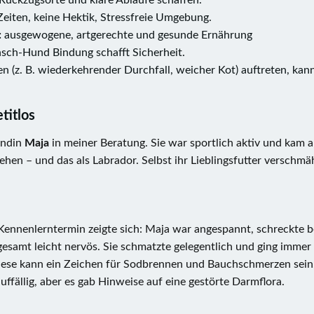
 Rückzugsorte und klare Abläufe schaffen.
eiten, keine Hektik, Stressfreie Umgebung.
:
ausgewogene, artgerechte und gesunde Ernährung
sch-Hund Bindung schafft Sicherheit.
(z. B. wiederkehrender Durchfall, weicher Kot) auftreten, kann
titlos
ündin
Maja
in meiner Beratung. Sie war sportlich aktiv und kam au
ehen – und das als Labrador. Selbst ihr Lieblingsfutter verschmäh
Kennenlerntermin zeigte sich: Maja war angespannt, schreckte
gesamt leicht nervös. Sie schmatzte gelegentlich und ging immer
iese kann ein Zeichen für Sodbrennen und Bauchschmerzen sein
uffällig, aber es gab Hinweise auf eine gestörte Darmflora.