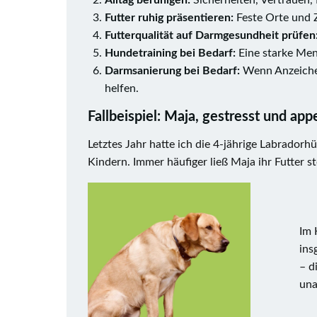
Alltag beruhigen:
Sicherheiten, Vertrauen,
Futter ruhig präsentieren:
Feste Orte und Z
Futterqualität auf Darmgesundheit prüfen
Hundetraining bei Bedarf:
Eine starke Men
Darmsanierung bei Bedarf:
Wenn Anzeichen 
helfen.
Fallbeispiel: Maja, gestresst und appe
Letztes Jahr hatte ich die 4-jährige Labradorh
Kindern. Immer häufiger ließ Maja ihr Futter st
Im 
ins
– d
una