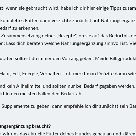
, wenn sie gebraucht wird, habe ich dir hier einige Tipps zusa
 komplettes Futter, dann verzichte zunächst auf Nahrungsergänz
Bedarf zu erkennen.
 Zusammensetzung deiner „Rezepte“, ob sie auf das Bedürfnis de
n: Lass dich beraten welche Nahrungsergänzung sinnvoll ist. Vie
 Zutaten solltest du immer den Vorrang geben. Meide Billigpro
 Haut, Fell, Energie, Verhalten – oft merkt man Defizite daran wie
d kein Allheilmittel und sollten nur bei Bedarf gegeben werden.
kt in den meisten Fällen den Bedarf ab.
Supplemente zu geben, dann empfehle ich dir zunächst sein Basi
rungsergänzung braucht?
n wir uns das aktuelle Futter deines Hundes genau an und klären