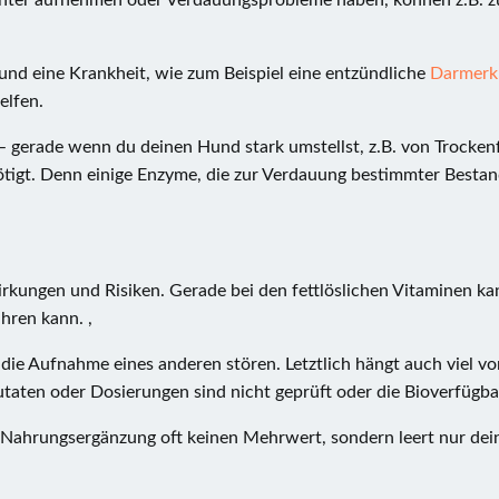
echter aufnehmen oder Verdauungsprobleme haben, können z.B. z
nd eine Krankheit, wie zum Beispiel eine entzündliche
Darmerk
elfen.
– gerade wenn du deinen Hund stark umstellst, z.B. von Trockenf
gt. Denn einige Enzyme, die zur Verdauung bestimmter Bestandt
rkungen und Risiken. Gerade bei den fettlöslichen Vitaminen k
hren kann. ,
e Aufnahme eines anderen stören. Letztlich hängt auch viel vo
taten oder Dosierungen sind nicht geprüft oder die Bioverfügbar
e Nahrungsergänzung oft keinen Mehrwert, sondern leert nur dei