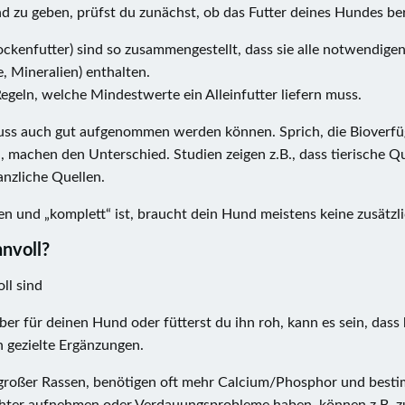
zu geben, prüfst du zunächst, ob das Futter deines Hundes berei
ockenfutter) sind so zusammengestellt, dass sie alle notwendigen
, Mineralien) enthalten.
egeln, welche Mindestwerte ein Alleinfutter liefern muss.
 muss auch gut aufgenommen werden können. Sprich, die Bioverfü
, machen den Unterschied. Studien zeigen z.B., dass tierische Qu
lanzliche Quellen.
n und „komplett“ ist, braucht dein Hund meistens keine zusätzl
nvoll?
ll sind
er für deinen Hund oder fütterst du ihn roh, kann es sein, dass
en gezielte Ergänzungen.
roßer Rassen, benötigen oft mehr Calcium/Phosphor und bestim