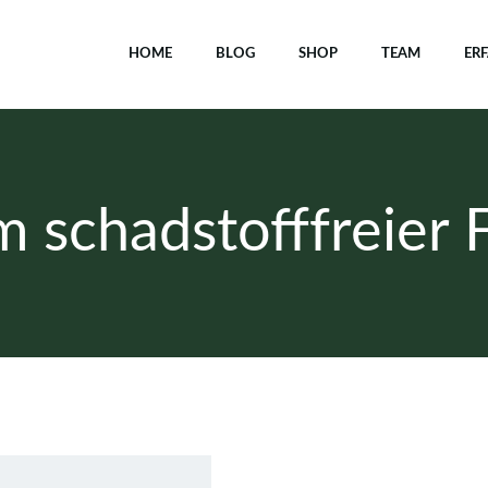
HOME
BLOG
SHOP
TEAM
ER
m schadstofffreier 